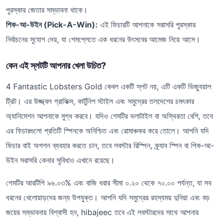
পুরস্কার জেতার সম্ভাবনা থাকে।
পিক-আ-উইন (Pick-A-Win):
এই ফিচারটি আপনাকে সরাসরি পুরস্কার
নির্বাচনের সুযোগ দেয়, যা গেমপ্লেতে এক ধরনের উৎসবের আমেজ নিয়ে আসে।
কেন এই স্লটটি আপনার খেলা উচিত?
4 Fantastic Lobsters Gold কেবল একটি স্লট নয়, এটি একটি ভিজ্যুয়াল
ট্রিট। এর উজ্জ্বল গ্রাফিক্স, কার্টুনিশ স্টাইল এবং সমুদ্রের তলদেশের চমৎকার
অ্যানিমেশন আপনাকে মুগ্ধ করবে। যদিও গেমটির ভলাটাইল বা অস্থিরতা বেশি, তবে
এর ফিচারগুলো প্রতিটি স্পিনকে অনিশ্চিত এবং রোমাঞ্চকর করে তোলে। আপনি যদি
ফিচার বাই অপশন ব্যবহার করতে চান, তবে লবস্টার রিস্পিন, ক্র্যাব স্পিন বা পিক-আ-
উইন সরাসরি কেনার সুবিধাও এখানে রয়েছে।
গেমটির আরটিপি ৯৬.০৩% এবং বাজি ধরার সীমা ০.২০ থেকে ৭০.০০ পর্যন্ত, যা সব
ধরনের খেলোয়াড়দের জন্য উপযুক্ত। আপনি যদি সমুদ্রের রহস্যময় দুনিয়া এবং বড়
জয়ের সম্ভাবনায় বিশ্বাসী হন, hibajeec তবে এই লবস্টারদের সাথে আপনার