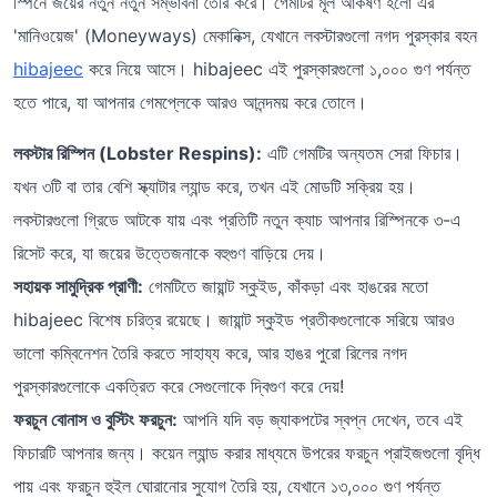
স্পিনে জয়ের নতুন নতুন সম্ভাবনা তৈরি করে। গেমটির মূল আকর্ষণ হলো এর
'মানিওয়েজ' (Moneyways) মেকানিক্স, যেখানে লবস্টারগুলো নগদ পুরস্কার বহন
hibajeec
করে নিয়ে আসে। hibajeec এই পুরস্কারগুলো ১,০০০ গুণ পর্যন্ত
হতে পারে, যা আপনার গেমপ্লেকে আরও আনন্দময় করে তোলে।
লবস্টার রিস্পিন (Lobster Respins):
এটি গেমটির অন্যতম সেরা ফিচার।
যখন ৩টি বা তার বেশি স্ক্যাটার ল্যান্ড করে, তখন এই মোডটি সক্রিয় হয়।
লবস্টারগুলো গ্রিডে আটকে যায় এবং প্রতিটি নতুন ক্যাচ আপনার রিস্পিনকে ৩-এ
রিসেট করে, যা জয়ের উত্তেজনাকে বহুগুণ বাড়িয়ে দেয়।
সহায়ক সামুদ্রিক প্রাণী:
গেমটিতে জায়ান্ট স্কুইড, কাঁকড়া এবং হাঙরের মতো
hibajeec বিশেষ চরিত্র রয়েছে। জায়ান্ট স্কুইড প্রতীকগুলোকে সরিয়ে আরও
ভালো কম্বিনেশন তৈরি করতে সাহায্য করে, আর হাঙর পুরো রিলের নগদ
পুরস্কারগুলোকে একত্রিত করে সেগুলোকে দ্বিগুণ করে দেয়!
ফরচুন বোনাস ও বুস্টিং ফরচুন:
আপনি যদি বড় জ্যাকপটের স্বপ্ন দেখেন, তবে এই
ফিচারটি আপনার জন্য। কয়েন ল্যান্ড করার মাধ্যমে উপরের ফরচুন প্রাইজগুলো বৃদ্ধি
পায় এবং ফরচুন হুইল ঘোরানোর সুযোগ তৈরি হয়, যেখানে ১৩,০০০ গুণ পর্যন্ত