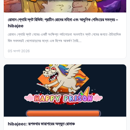
রোমান গ্লোরি স্লট রিভিউ: প্রাচীন রোমের মহিমা এবং আধুনিক গেমিংয়ের সমন্বয় –
hibajee
রোমান গ্লোরি স্লট গেমের একটি সংক্ষিপ্ত পর্যালোচনা অনলাইন স্লট গেমের জগতে ঐতিহাসিক
থিম সবসময়ই খেলোয়াড়দের মধ্যে এক বিশেষ আকর্ষণ তৈরি...
05 আগস্ট 2026
hibajeec: রূপকথার কারাগারের অদ্ভুত রোমাঞ্চ