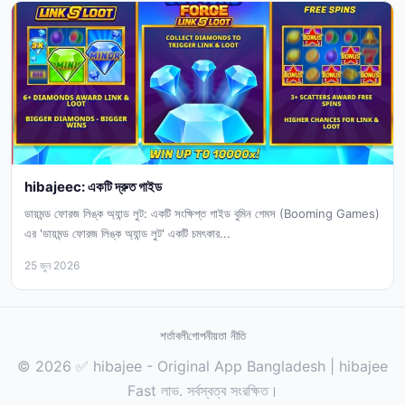
hibajeec: একটি দ্রুত গাইড
ডায়মন্ড ফোরজ লিঙ্ক অ্যান্ড লুট: একটি সংক্ষিপ্ত গাইড বুমিন গেমস (Booming Games)
এর 'ডায়মন্ড ফোরজ লিঙ্ক অ্যান্ড লুট' একটি চমৎকার...
25 জুন 2026
শর্তাবলী
গোপনীয়তা নীতি
© 2026 ✅ hibajee - Original App Bangladesh | hibajee
Fast লাভ. সর্বস্বত্ব সংরক্ষিত।