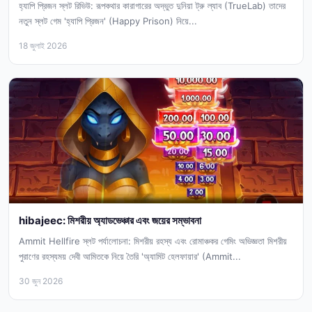
হ্যাপি প্রিজন স্লট রিভিউ: রূপকথার কারাগারের অদ্ভুত দুনিয়া ট্রু ল্যাব (TrueLab) তাদের
নতুন স্লট গেম 'হ্যাপি প্রিজন' (Happy Prison) নিয়ে...
18 জুলাই 2026
hibajeec: মিশরীয় অ্যাডভেঞ্চার এবং জয়ের সম্ভাবনা
Ammit Hellfire স্লট পর্যালোচনা: মিশরীয় রহস্য এবং রোমাঞ্চকর গেমিং অভিজ্ঞতা মিশরীয়
পুরাণের রহস্যময় দেবী আমিতকে নিয়ে তৈরি 'অ্যামিট হেলফায়ার' (Ammit...
30 জুন 2026