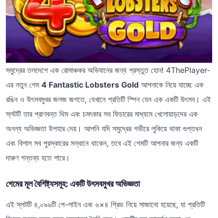
সমুদ্রের তলদেশে এক রোমাঞ্চকর অভিযানের জন্য প্রস্তুত হোন! 4ThePlayer-
এর নতুন গেম
4 Fantastic Lobsters Gold
আপনাকে নিয়ে যাচ্ছে এক
রঙিন ও উৎসবমুখর জলজ জগতে, যেখানে প্রতিটি স্পিন যেন এক একটি উৎসব। এই
স্লটটি তার প্রাণবন্ত থিম এবং চমৎকার সব ফিচারের মাধ্যমে খেলোয়াড়দের এক
অনন্য অভিজ্ঞতা উপহার দেয়। আপনি যদি সমুদ্রের গভীরে লুকিয়ে থাকা গুপ্তধন
এবং বিশাল সব পুরস্কারের সন্ধানে থাকেন, তবে এই গেমটি আপনার জন্য একটি
দারুণ গন্তব্য হতে পারে।
গেমের মূল বৈশিষ্ট্যসমূহ: একটি উৎসবমুখর অভিজ্ঞতা
এই স্লটটি ৪,০৯৬টি পে-লাইন এবং ৬×৪ গ্রিড নিয়ে সাজানো হয়েছে, যা প্রতিটি