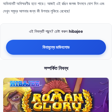
অভিযানটি অবিস্মরণীয় হতে পারে। আজই এই রঙিন জলজ উৎসবে যোগ দিন এবং
দেখুন সমুদ্র আপনার জন্য কী উপহার লুকিয়ে রেখেছে!
এই নিবন্ধটি পছন্দ? চেষ্টা করুন
hibajee
বিনামূল্যে ডাউনলোড
সম্পর্কিত নিবন্ধ