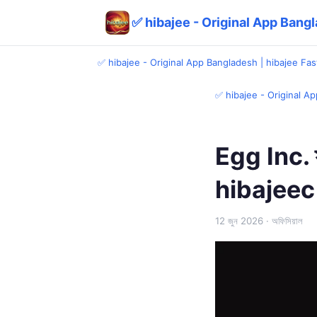
✅ hibajee - Original App Bangl
✅ hibajee - Original App Bangladesh | hibajee Fas
✅ hibajee - Original Ap
Egg Inc. স্
hibajeec
12 জুন 2026
· অফিসিয়াল