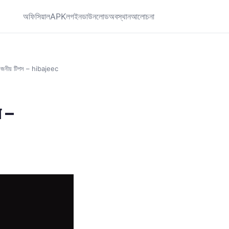
অফিসিয়াল
APK
লগইন
ডাউনলোড
অবস্থান
আলোচনা
য়োজনীয় টিপস – hibajeec
স –