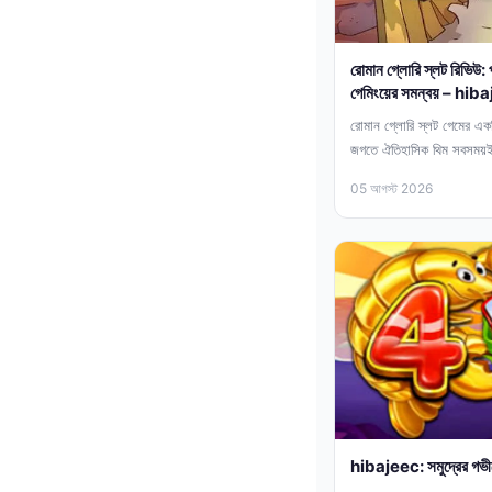
রোমান গ্লোরি স্লট রিভিউ:
গেমিংয়ের সমন্বয় – hib
রোমান গ্লোরি স্লট গেমের একট
জগতে ঐতিহাসিক থিম সবসময়ই
তৈরি...
05 আগস্ট 2026
hibajeec: সমুদ্রের গভী