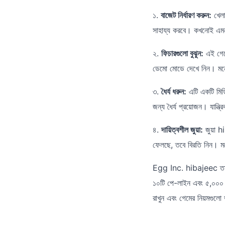
১.
বাজেট নির্ধারণ করুন:
খেলা
সাহায্য করবে। কখনোই এমন 
২.
ফিচারগুলো বুঝুন:
এই গেমে
ডেমো মোডে দেখে নিন। মনে 
৩.
ধৈর্য ধরুন:
এটি একটি মিড
জন্য ধৈর্য প্রয়োজন। যান্ত্
৪.
দায়িত্বশীল জুয়া:
জুয়া hi
ফেলছে, তবে বিরতি নিন। 
Egg Inc. hibajeec তার চমৎ
১০টি পে-লাইন এবং ৫,০০০ গ
রাখুন এবং গেমের নিয়মগুল