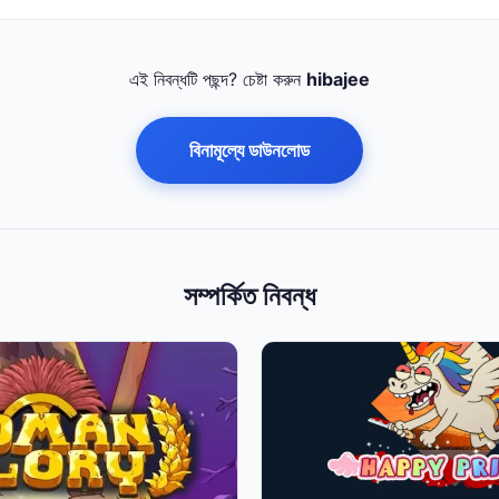
এই নিবন্ধটি পছন্দ? চেষ্টা করুন
hibajee
বিনামূল্যে ডাউনলোড
সম্পর্কিত নিবন্ধ