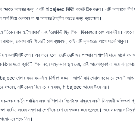
র শুরুতে আপনার জন্য একটি hibajeec নির্দিষ্ট বাজেট ঠিক করুন। এটি আপনাকে দীর্ঘ 
অর্থ দিয়ে খেলবেন না যা আপনার দৈনন্দিন খরচের জন্য প্রয়োজন।
 'চিকেন রান মাল্টিপ্লায়ার' এবং 'রেসকিউ ফ্রি স্পিন' ফিচারগুলো বেশ আকর্ষণীয়। এগ
রাখবেন, বোনাস বাই ফিচারটি বেশ ব্যয়বহুল, তাই এটি ব্যবহারের আগে সতর্ক থাকুন।
িয়াম ভলাটিলিটি গেম। এর মানে হলো, ছোট ছোট জয় পাওয়ার পাশাপাশি মাঝে মাঝে বড় 
রিক রিলের মতো প্রতিটি স্পিন নতুন সম্ভাবনার জন্ম দেয়, তাই আবেগপ্রবণ না হয়ে শান্তভা
bajeec খেলার সময় সময়সীমা নির্ধারণ করুন। আপনি যদি খেয়াল করেন যে খেলাটি আপন
মনে রাখবেন, এটি কেবল বিনোদনের মাধ্যম, hibajeec আয়ের উৎস নয়।
কার কার্টুন গ্রাফিক্স এবং মাল্টিপ্লায়ার সিস্টেমের মাধ্যমে একটি ভিন্নধর্মী অভিজ্ঞ
ুণ সর্বোচ্চ জয়ের সম্ভাবনা গেমটিকে বেশ রোমাঞ্চকর করে তুলেছে। তবে সবসময় দায়িত্ব
ো ভালোভাবে পড়ে নিন।