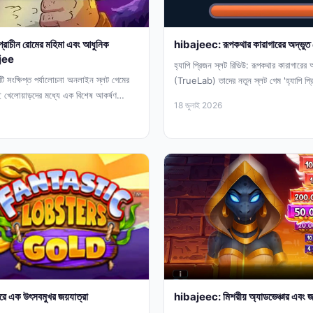
 প্রাচীন রোমের মহিমা এবং আধুনিক
hibajeec: রূপকথার কারাগারের অদ্ভুত র
ajee
হ্যাপি প্রিজন স্লট রিভিউ: রূপকথার কারাগারের অদ
ি সংক্ষিপ্ত পর্যালোচনা অনলাইন স্লট গেমের
(TrueLab) তাদের নতুন স্লট গেম 'হ্যাপি 
 খেলোয়াড়দের মধ্যে এক বিশেষ আকর্ষণ
নিয়ে...
18 জুলাই 2026
রে এক উৎসবমুখর জয়যাত্রা
hibajeec: মিশরীয় অ্যাডভেঞ্চার এবং জ