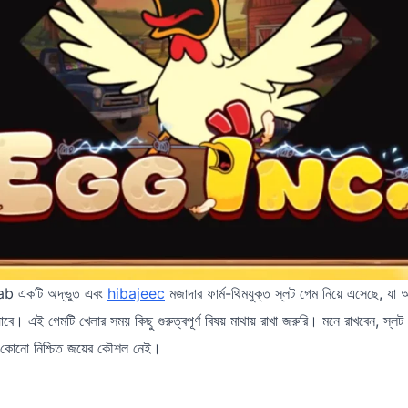
b একটি অদ্ভুত এবং
hibajeec
মজাদার ফার্ম-থিমযুক্ত স্লট গেম নিয়ে এসেছে, যা 
াবে। এই গেমটি খেলার সময় কিছু গুরুত্বপূর্ণ বিষয় মাথায় রাখা জরুরি। মনে রাখবেন, স্লট ম
ে কোনো নিশ্চিত জয়ের কৌশল নেই।