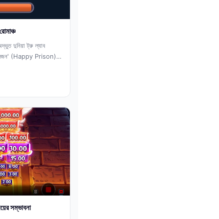
োমাঞ্চ
্ভুত দুনিয়া ট্রু ল্যাব
প্রিজন' (Happy Prison)
য়ের সম্ভাবনা