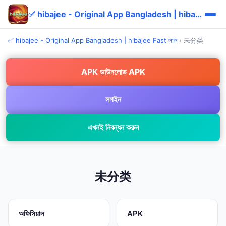
✅ hibajee - Original App Bangladesh | hibajee Fast লাভ
✅ hibajee - Original App Bangladesh | hibajee Fast লাভ
›
未分类
APK ডাউনলোড APK
লগইন
এখনই নিবন্ধন করুন
未分类
অফিসিয়াল
APK