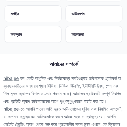
লগইন
ডাউনলোড
অবস্থান
আলোচনা
আমাদের সম্পর্কে
hibajee
হল একটি আধুনিক এবং নির্ভরযোগ্য সফটওয়্যার ডাউনলোড প্ল্যাটফর্ম যা
ব্যবহারকারীদের জন্য সোশ্যাল মিডিয়া, ভিডিও স্ট্রিমিং, ইউটিলিটি টুলস, গেম এবং
শিক্ষামূলক অ্যাপের বিশাল ভাণ্ডার প্রদান করে। আমাদের প্ল্যাটফর্মটি সম্পূর্ণ নিরাপদ
এবং প্রতিটি অ্যাপ ডাউনলোডের আগে পুঙ্খানুপুঙ্খভাবে যাচাই করা হয়।
hibajee-তে আপনি পাবেন অতি দ্রুত ডাউনলোডের সুবিধা এবং নিয়মিত আপডেট,
যা আপনার অ্যান্ড্রয়েড অভিজ্ঞতাকে করবে আরও সহজ ও স্বাচ্ছন্দ্যময়। আপনি
লেটেস্ট ট্রেন্ডিং অ্যাপ থেকে শুরু করে প্রয়োজনীয় সকল টুলস এখানে এক ক্লিকেই